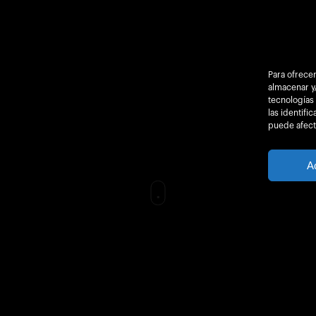
Para ofrecer
almacenar y/
tecnologías
las identifi
puede afecta
A
Acciones Formativas
Actualidad