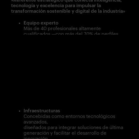
tecnología y excelencia para impulsar la
transformación sostenible y digital de la industria»
Equipo experto
Más de 40 profesionales altamente
cualificados —con más del 70% de perfiles
de especialización avanzada— conforman un
equipo comprometido con la excelencia
técnica, la innovación continua y un servicio
orientado a resultados.
Actividad
Volumen de negocio amplio, reflejando la
confianza
sostenida del mercado y operando en
múltiples países con una presencia
internacional consolidada.
Infraestructuras
Concebidas como entornos tecnológicos
avanzados,
diseñados para integrar soluciones de última
generación y facilitar el desarrollo de
innovación