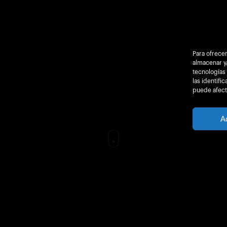
Para ofrecer
almacenar y/
tecnologías
las identifi
puede afecta
A
Acciones Formativas
Actualidad